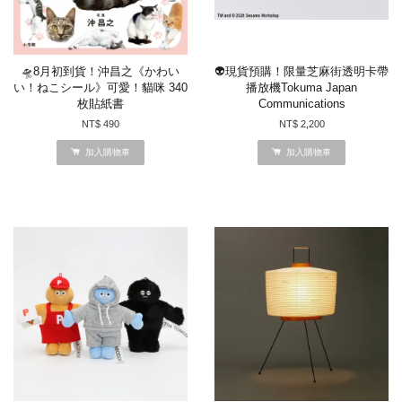
🛸8月初到貨！沖昌之《かわい
👽現貨預購！限量芝麻街透明卡帶
い！ねこシール》可愛！貓咪 340
播放機Tokuma Japan
枚貼紙書
Communications
NT$ 490
NT$ 2,200
加入購物車
加入購物車