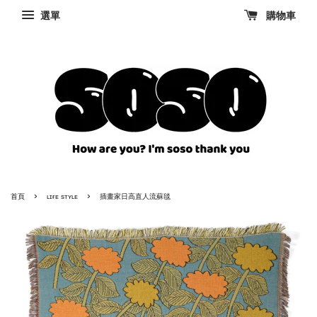
選單
購物車
›
›
首頁
ʟɪғᴇ sᴛʏʟᴇ
插畫家日高直人流蘇毯