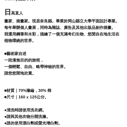
日
高直人
畫家、插畫家。現居奈良縣。畢業於岡山縣立大學平面設計專業。
每年舉辦個人畫展，同時為雜誌、廣告及其他出版品創作插畫。
我運用鋼筆和水彩，描繪了一個充滿奇幻生物、悠閒自在地生活在
植物環繞的世界。
■藝術家自述
一段漫無目的的旅程，
一個輕鬆、自由、略帶神秘的世界。
請您悠閒地欣賞。
■材質｜
70%滌綸，30% 棉
■
尺寸｜160 x 125公分。
●清洗時請使用洗衣網。
●請與其他衣物分開洗滌。
●請勿使用漂白劑或螢光增白劑。