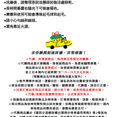
●洗滌後，請整理形狀並懸掛於陰涼處晾乾。
●長時間暴露在陽光下可能會褪色。
●摩擦和使用可能會導致起毛球和起毛。
●請小心勾絲和線頭。
●避免靠近火源。