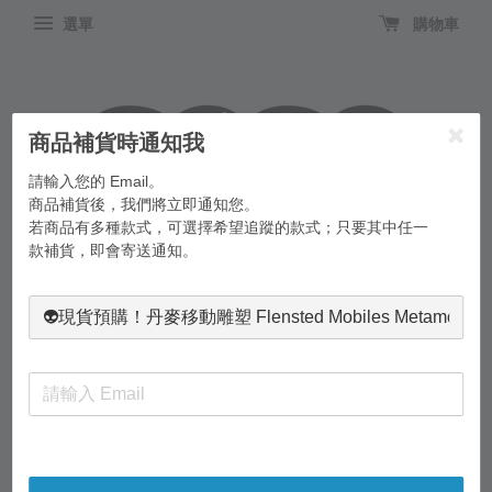
選單
購物車
商品補貨時通知我
請輸入您的 Email。
商品補貨後，我們將立即通知您。
若商品有多種款式，可選擇希望追蹤的款式；只要其中任一
款補貨，即會寄送通知。
›
›
首頁
首頁推薦
👽現貨預購！丹麥移動雕塑 Flensted Mobiles Metamorphose