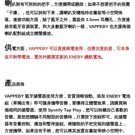
喇
叭附有可拆卸的把手，方便攜帶或懸掛；如果不想要把手的視覺
「干擾」，也可以拆卸下來，讓喇叭安穩地待在書架等小空間角
落。連接功能方面，除了藍牙之外，還提供 3.5mm 耳機孔，方便連
接非藍牙音源裝置。和大多數藍牙喇叭一樣，VAPPEBY 也支援兩個
喇叭配對組成立體聲播放。
供
電方面，
VAPPEBY 可以直接插電使用，但要注意的是，它本身
並不附帶電池，需另外購買宜家的 ENEBY 續航電池
。
產
品規格
VAPPEBY 藍牙揚聲器使用方便，音質清晰強勁。
添加 ENEBY 電池
組（單獨出售）即可隨身攜帶音樂，
要獲得立體聲效果，請購買兩
個相同的揚聲器。
使用 Spotify Tap Play，您可以聆聽自己喜歡的
音樂。當您想體驗不同類型的音樂時，只需按下按鈕即可。
此揚聲
器有音量控制、播放和暫停旋鈕。
將隨附的手把安裝到揚聲器上，
方便攜帶。如果沒有手柄，您可以將其放置在書架等狹小空間中。