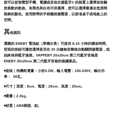
您可以從智慧型手機、電腦或其他支援藍牙® 的裝置上選擇並收聽
您喜歡的歌曲。
有黑色和白色可供選擇，您可以選擇最適合您房間
裝飾的顏色。
使用附帶的手柄懸掛揚聲器，以節省桌子或地板上的
空間。
其
他資訊
選購的 ENEBY 電池組（單獨出售）可提供 8-10 小時的播放時間。
背面的按鈕可讓您選擇是否在 20 分鐘無音樂後自動關閉揚聲器，或
始終保持藍牙連接。
VAPPEBY 20x20cm 第三代藍牙音箱是
ENEBY 20x20cm 第二代藍牙音箱的後續產品。
◾️規格｜
待機耗電量：小於0.2W。
輸入電壓：100-240V。
輸出功
率： 39瓦。
◾️尺寸｜深度：8cm、寬度：20cm、高度：20cm。
◾️
重量｜2.2kg。
◾️材質｜ABS樹脂、
鋁。