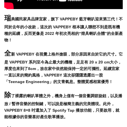
瑞
典國民家具品牌宜家，旗下 VAPPEBY 藍牙喇叭迎來第三代！不
同於去年的小改款，這次的 VAPPEBY 根本讓人聯想不到是既有機
種的延續，反而更像是 2022 年初次亮相的“燈具喇叭合體”的全新產
物！
全
新 VAPPEBY 在視覺上格外搶眼，部分原因來自於它的尺寸。它
是 VAPPEBY 系列至今為止最大的機種，足足有 20 x 20 cm大小，
厚度也來到了8cm，放在家中依然能保持一定的可攜性。延續宜家
一直以來的簡約風格，VAPPEBY 這次卻隱隱透露出一股
「Teenage Engineering」的文青氣息。整體質感相當優秀！
除
了裸露的喇叭單體之外，機身上僅有一個音量調節旋鈕，以及播
放 / 暫停音樂的控制鍵，可以說是極簡主義的完美體現。此外，
VAPPEBY 8×8 吋還加入了 Spotify Tap 播放功能，只要啟用，就
能根據你的音樂喜好產生歌單播放。