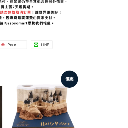
Pin it
LINE
優惠