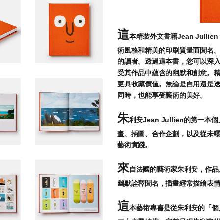
這
本精裝外文書籍Jean Jullie
術風格和精美的印刷質量而聞名
的讀者。透過這本書，您可以深入了解
受其作品中蘊含的幽默和創意。
更具收藏價值。無論是自用還是
同時，也能享受藝術的美好。
朱
利安Jean Jullien的
畫、插圖、合作企劃，以及從未
藝術實踐。
來
自法國的藝術家朱利安，作品
幽默詮釋聞名，插畫經常描繪表
這
本藝術專書是從朱利安的「個