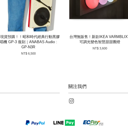
👽現貨預購！！昭和時代經典行動黑膠
台灣無販售！新款IKEA VARMBLIX
唱機 GP-3 復刻｜ANABAS Audio :
可調光變色智慧甜甜圈燈
GP-N3R
NT$ 3,600
NT$ 6,500
關注我們
Instagram