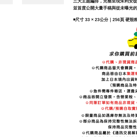
三大主題編排，完整呈現朱利安
並首度公開大量手稿與從未曝光
◾️尺寸 33 × 23公分｜256頁 硬