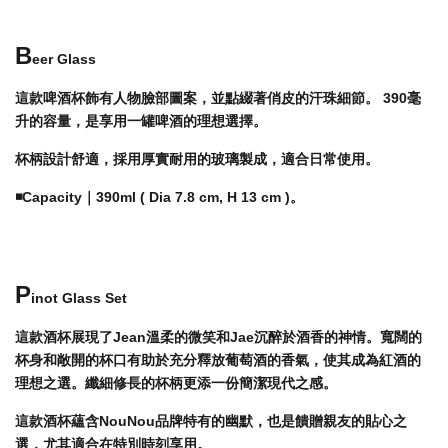
B
eer Glass
這款啤酒杯飾有人物臉部圖案，並點綴著俏皮的汗珠細節。 390毫
升的容量，是享用一罐啤酒的理想選擇。
杯柄設計舒適，採用厚實耐用的玻璃製成，適合日常使用。
◾️Capacity｜390ml ( Dia 7.8 cm, H 13 cm )。
P
inot Glass Set
這款酒杯展現了Jean溫柔的微笑和Jae沉醉於酒香的神情。寬闊的
杯身和敞開的杯口有助於充分釋放葡萄酒的香氣，使其成為紅酒的
理想之選。纖細修長的杯柄更添一份簡潔現代之感。
這款酒杯蘊含NouNou品牌特有的幽默，也是饋贈親友的貼心之
選，尤其適合在特別時刻享用。