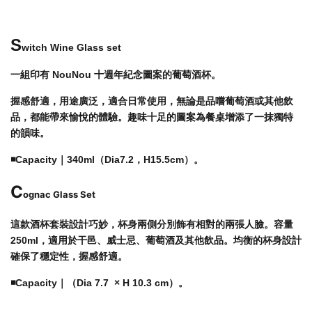
S
witch Wine Glass set
一組印有 NouNou 十週年紀念圖案的葡萄酒杯。
握感舒適，用途廣泛，適合日常使用，無論是品嚐葡萄酒或其他飲
品，都能帶來愉悅的體驗。趣味十足的圖案為餐桌增添了一抹獨特
的韻味。
◾️
Capacity｜
340ml（
Dia
7.2，H15.5cm）。
C
ognac Glass Set
這款酒杯套裝設計巧妙，杯身兩側分別飾有相對的兩張人臉。容量
250ml，適用於干邑、威士忌、葡萄酒及其他飲品。均衡的杯身設計
確保了穩定性，握感舒適。
◾️
Capacity｜
（
Dia
7.7 × H 10.3 cm）。