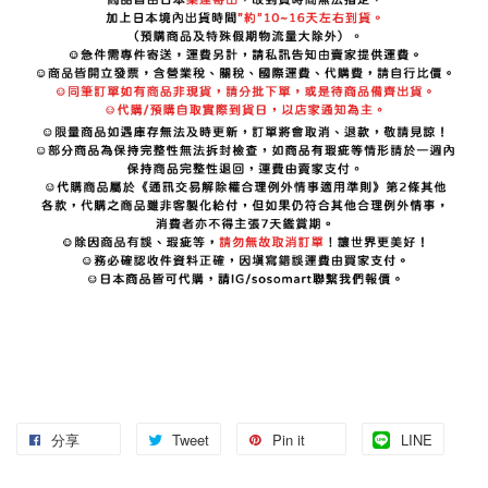
分享
Tweet
Pin it
LINE