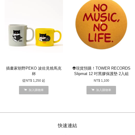
插畫家朝野PEKO 波佐見燒馬克
👽現貨預購！TOWER RECORDS
杯
Slipmat 12 吋黑膠保護墊 2入組
從
NT$ 1,250
起
NT$ 1,100
加入購物車
加入購物車
快速連結