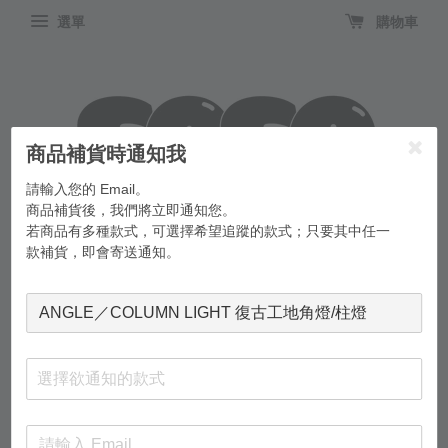
選單
購物車
商品補貨時通知我
請輸入您的 Email。
商品補貨後，我們將立即通知您。
若商品有多種款式，可選擇希望追蹤的款式；只要其中任一
款補貨，即會寄送通知。
›
›
首頁
首頁推薦
ANGLE／COLUMN LIGHT 復古工地角燈/柱燈
選擇欲通知的款式