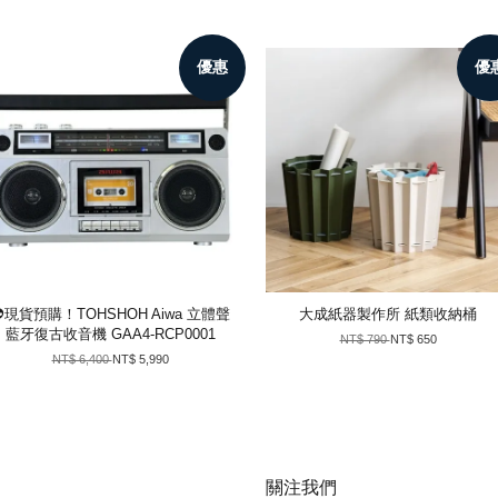
優惠
優
👽現貨預購！TOHSHOH Aiwa 立體聲
大成紙器製作所 紙類收納桶
藍牙復古收音機 GAA4-RCP0001
NT$ 790
NT$ 650
NT$ 6,400
NT$ 5,990
關注我們