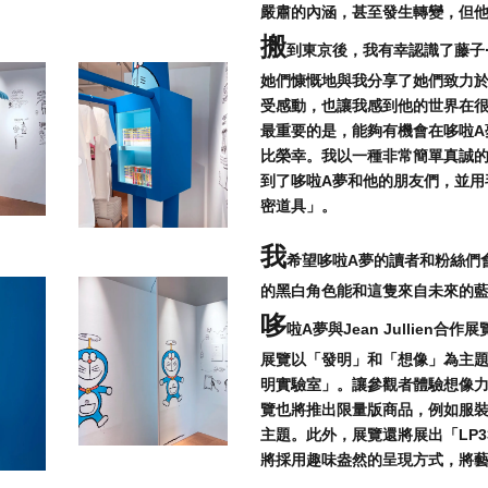
嚴肅的內涵，甚至發生轉變，但
搬
到東京後，我有幸認識了藤子·
她們慷慨地與我分享了她們致力於
受感動，也讓我感到他的世界在
最重要的是，能夠有機會在哆啦A
比榮幸。我以一種非常簡單真誠
到了哆啦A夢和他的朋友們，並用
密道具」。
我
希望哆啦A夢的讀者和粉絲們
的黑白角色能和這隻來自未來的
哆
啦A夢與Jean Jullien
展覽以「發明」和「想像」為主
明實驗室」。
讓參觀者體驗想像
覽也將推出限量版商品，例如服
主題。此外，展覽還將展出「LP
將採用趣味盎然的呈現方式，將