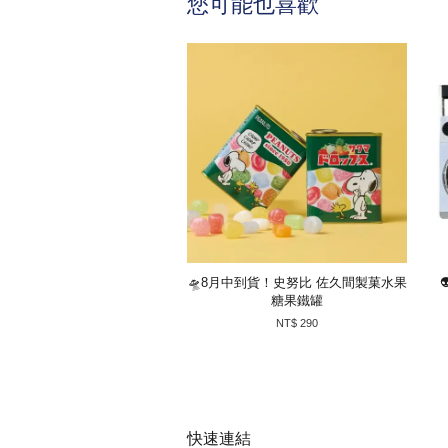
您可能也喜歡
🛸8月中到貨！史努比 佐久間製菓水果
糖果鐵罐
NT$ 290
快速連結