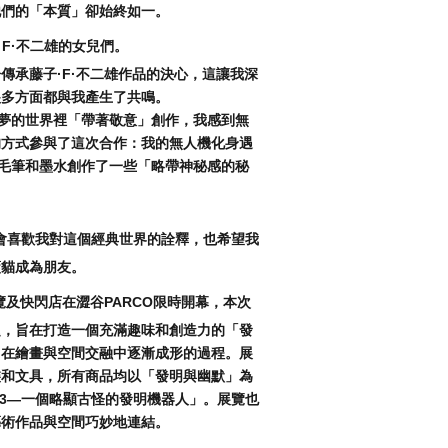
他們的「本質」卻始終如一。
F·不二雄的女兒們。
傳承藤子·F·不二雄作品的決心，這讓我深
很多方面都與我產生了共鳴。
夢的世界裡「帶著敬意」創作，我感到無
的方式參與了這次合作：我的無人機化身遇
毛筆和墨水創作了一些「略帶神秘感的秘
會喜歡我對這個經典世界的詮釋，也希望我
藍貓成為朋友。
合作展覽及快閃店在澀谷PARCO限時開幕，本次
題，旨在打造一個充滿趣味和創造力的「發
力在繪畫與空間交融中逐漸成形的過程。展
裝和文具，所有商品均以「發明與幽默」為
33—一個略顯古怪的發明機器人」。展覽也
藝術作品與空間巧妙地連結。