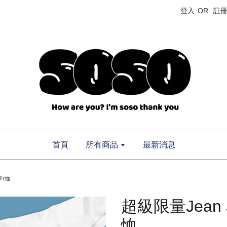
登入
OR
註
首頁
所有商品
最新消息
A夢T恤
超級限量Jean J
恤