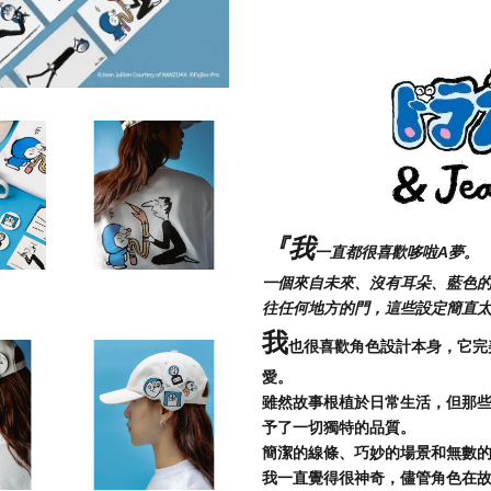
『我
一直都很喜歡哆啦A夢。
一個來自未來、沒有耳朵、藍色
往任何地方的門，這些設定簡直
我
也很喜歡角色設計本身，它完
愛。
雖然故事根植於日常生活，但那
予了一切獨特的品質。
簡潔的線條、巧妙的場景和無數
我一直覺得很神奇，儘管角色在