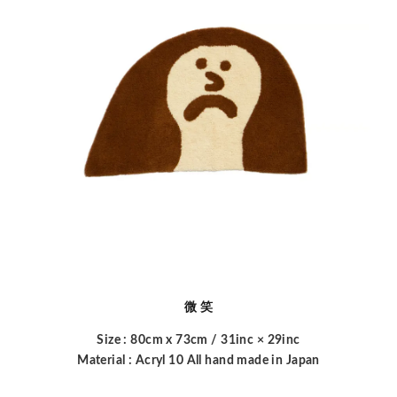
微 笑
Size : 80cm x 73cm / 31inc × 29inc

Material : Acryl 10 All hand made in Japan