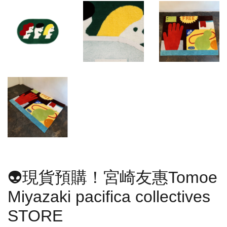
👽現貨預購！宮崎友惠Tomoe
Miyazaki pacifica collectives
STORE