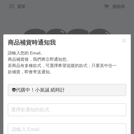
選單
購物車
商品補貨時通知我
請輸入您的 Email。
商品補貨後，我們將立即通知您。
若商品有多種款式，可選擇希望追蹤的款式；只要其中任一
款補貨，即會寄送通知。
›
首頁
👽代購中！小泉誠 紙時計
選擇欲通知的款式