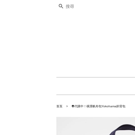
搜尋
›
首頁
👽代購中！橫濱帆布包Yokohama斜背包