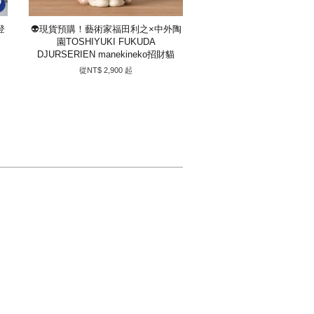
登
👽現貨預購！藝術家福田利之×中外陶
園TOSHIYUKI FUKUDA
DJURSERIEN manekineko招財貓
從
NT$ 2,900
起