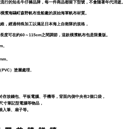
退流行的知名牛仔褲品牌，每一件商品都留下型號，不會隨著年代消逝。
自橫濱海鷗町森野帆布造船廠的原始海軍帆布材質。
纖維，經過特殊加工以滿足日本海上自衛隊的規格，
長度可在約60～115cm之間調節，這款橫濱帆布包是限量版。
mm
。
0mm
。
（PVC）塗層處理
。
於存放錢包、平板電腦、手機等，背面內側中央有2個口袋，
B5尺寸筆記型電腦等物品，
插入筆、扇子等。