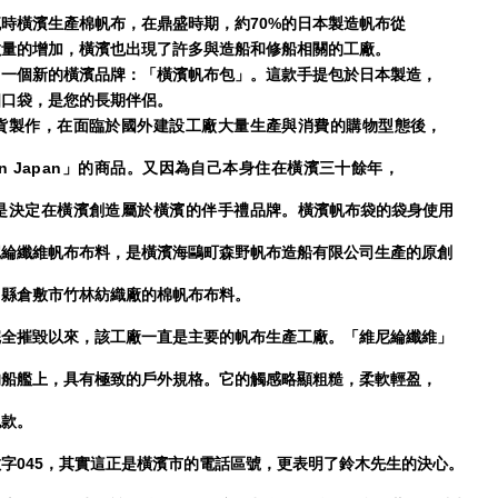
時橫濱生產棉帆布，在鼎盛時期，約70%的日本製造帆布從
數量的增加，橫濱也出現了許多與造船和修船相關的工廠。
了一個新的橫濱品牌：「橫濱帆布包」。這款手提包於日本製造，
個口袋，是您的長期伴侶。
貨製作，在面臨於國外建設工廠大量生產與消費的購物型態後，
in Japan」的商品。又因為自己本身住在橫濱三十餘年，
是決定在橫濱創造屬於橫濱的伴手禮品牌。
橫濱帆布袋的袋身使用
尼綸纖維帆布布料，是橫濱海鷗町森野帆布造船有限公司
生產的原創
山縣倉敷市竹林紡織廠的棉帆布布料。
完全摧毀以來，
該工廠一直是主要的帆布生產工廠。「維尼綸纖維」
的船艦上，具有極致的戶外規格。
它的觸感略顯粗糙，柔軟輕盈，
包款。
字045，其實這正是橫濱市的電話區號，更表明了鈴木先生的決心。