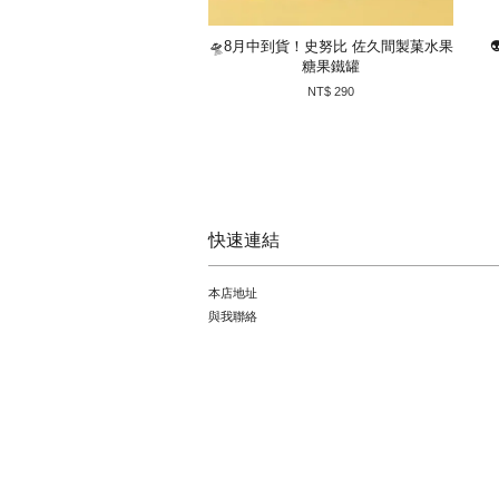
🛸8月中到貨！史努比 佐久間製菓水果
糖果鐵罐
NT$ 290
快速連結
本店地址
與我聯絡