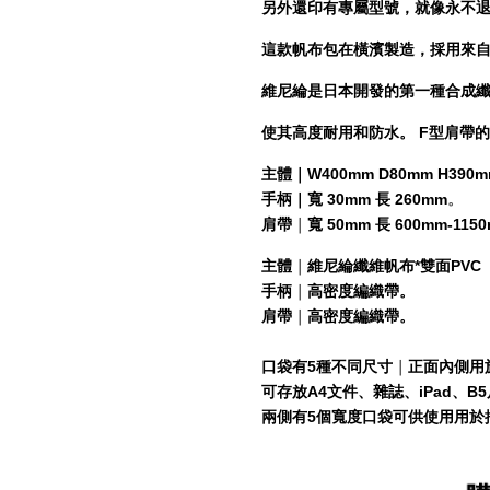
另外還印有專屬型號，就像永不
這款帆布包在橫濱製造，採用來
維尼綸是日本開發的第一種合成
使其高度耐用和防水。 F型肩帶的
主體｜W400mm D80mm H390
手柄｜寬 30mm 長 260mm
。
肩帶
｜
寬 50mm 長 600mm-115
主體
｜
維尼綸纖維帆布*雙面PVC
手柄
｜
高密度編織帶。
肩帶
｜
高密度編織帶。
口袋有5種不同尺寸
｜
正面內側用
可存放A4文件、雜誌、iPad、
兩側有5個寬度口袋可供使用用於