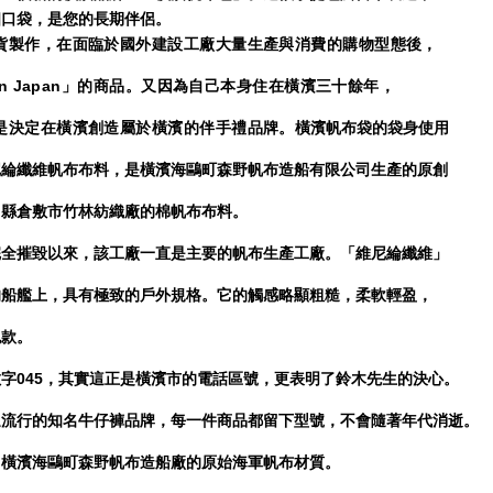
個口袋，是您的長期伴侶。
貨製作，在面臨於國外建設工廠大量生產與消費的購物型態後，
in Japan」的商品。又因為自己本身住在橫濱三十餘年，
是決定在橫濱創造屬於橫濱的伴手禮品牌。
橫濱帆布袋的袋身使用
尼綸纖維帆布布料，是橫濱海鷗町森野帆布造船有限公司
生產的原創
山縣倉敷市竹林紡織廠的棉帆布布料。
完全摧毀以來，
該工廠一直是主要的帆布生產工廠。「維尼綸纖維」
的船艦上，具有極致的戶外規格。
它的觸感略顯粗糙，柔軟輕盈，
包款。
字045，其實這正是橫濱市的電話區號，更表明了鈴木先生的決心。
退流行的知名牛仔褲品牌，每一件商品都留下型號，不會隨著年代消逝。
自橫濱海鷗町森野帆布造船廠的原始海軍帆布材質。