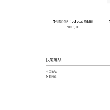
👽現貨預購！Jellycat 節日龍
NT$ 3,500
快速連結
本店地址
與我聯絡