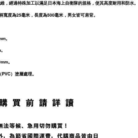
纖維，經過特殊加工以滿足日本海上自衛隊的規格，
使其高度耐用和防水
柄寬度為25毫米，長度為500毫米，男女皆可肩背。
0mm。
m。
00mm。
（PVC）塗層處理。