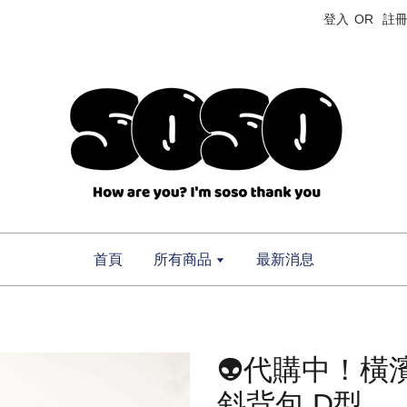
登入
OR
註
首頁
所有商品
最新消息
👽代購中！橫濱
斜背包 D型