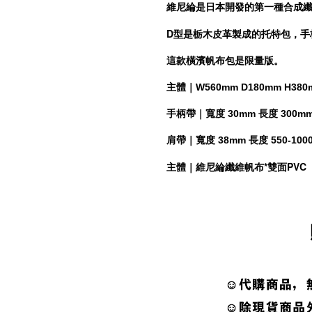
維尼綸是日本開發的第一種合成
D型是栃木皮革製成的托特包，手
這款橫濱帆布包是限量版。
主體｜W560mm D180mm H38
手柄帶｜寬度 30mm 長度 300m
肩帶｜寬度 38mm 長度 550-10
主體｜維尼綸纖維帆布*雙面PVC