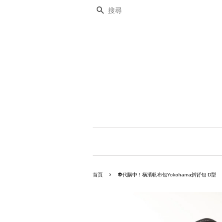
搜尋
›
首頁
👽代購中！橫濱帆布包Yokohama斜背包 D型