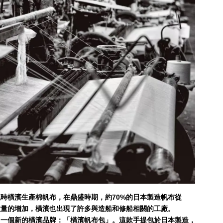
時橫濱生產棉帆布，在鼎盛時期，約70%的日本製造帆布從
數量的增加，橫濱也出現了許多與造船和修船相關的工廠。
了一個新的橫濱品牌：「橫濱帆布包」。這款手提包於日本製造，