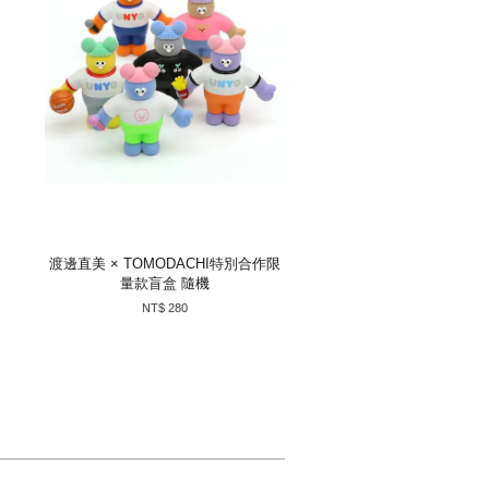
渡邊直美 × TOMODACHI特別合作限
量款盲盒 隨機
NT$ 280