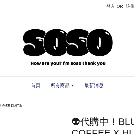
登入
OR
註
首頁
所有商品
最新消息
N MADE 口袋T恤
👽代購中！BLU
COFFEE X 