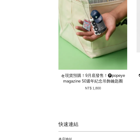
🛸現貨預購！9月底發售！🅟popeye
magazine 50週年紀念吊飾鑰匙圈
NT$ 1,800
快速連結
本店地址