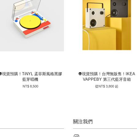
👽現貨預購！TiNYL 孟菲斯風格黑膠
👽現貨預購！台灣無販售！IKEA
藍芽唱機
VAPPEBY 第三代藍牙音箱
NT$ 8,500
從
NT$ 3,800
起
關注我們
Instagram