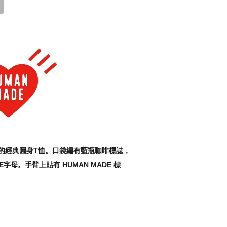
節紗的經典圓身T恤。口袋繡有藍瓶咖啡標誌，
EE字母。手臂上貼有 HUMAN MADE 標