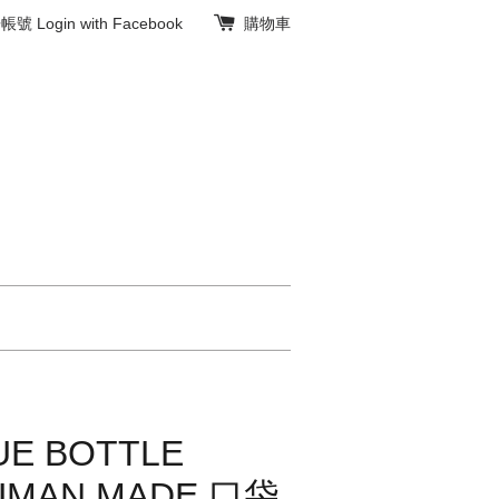
冊帳號
Login with Facebook
購物車
E BOTTLE
HUMAN MADE 口袋