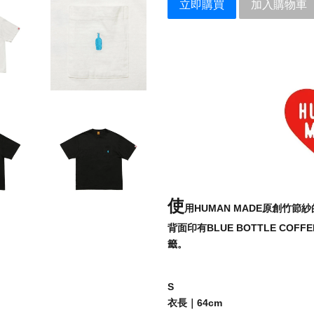
立即購買
加入購物車
使
用HUMAN MADE原創竹
背面印有BLUE BOTTLE COFF
籤。
S
衣長｜64cm