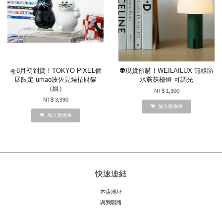
🛸8月初到貨！TOKYO PiXEL個
👽現貨預購！WEILAILUX 無線防
展限定 umao波佐見燒招財貓
水蘑菇檯燈 可調光
（組）
NT$ 1,900
NT$ 3,990
加入購物車
加入購物車
快速連結
本店地址
與我聯絡