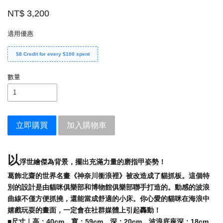
NT$ 3,200
適用優惠
$8 Credit for every $100 spent
數量
立即購買
加入購物車
以
浮世繪傑為背景，擺出充滿力量的磨指甲姿勢！
葛飾北齋的世界名畫《神奈川衝浪裡》被改造成了貓抓板。這個特
別的設計是由貓咪俱樂部和博物館俱樂部聯手打造的。動感的波浪
曲線不僅方便抓撓，還能當成舒適的小床。你心愛的貓咪在海浪中
嬉戲玩耍的畫面，一定會在社群媒體上引起轟動！
■尺寸｜高：40cm，寬：59cm，深：20cm，波浪底座深：18cm。