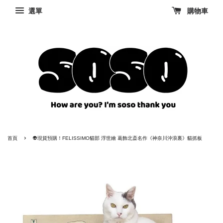
選單
購物車
›
首頁
👽現貨預購！FELISSIMO貓部 浮世繪 葛飾北斎名作《神奈川沖浪裏》貓抓板