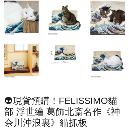
👽現貨預購！FELISSIMO貓
部 浮世繪 葛飾北斎名作《神
奈川沖浪裏》貓抓板