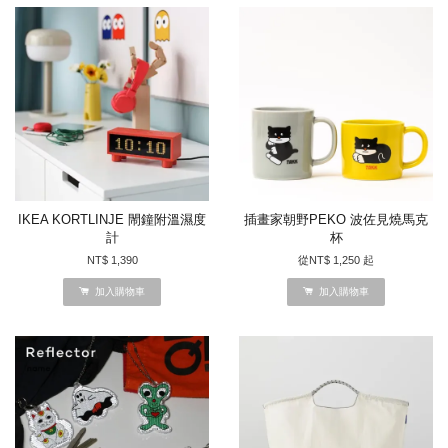
IKEA KORTLINJE 閙鐘附溫濕度
插畫家朝野PEKO 波佐見燒馬克
計
杯
NT$ 1,390
從
NT$ 1,250
起
加入購物車
加入購物車