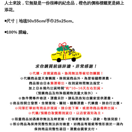
人士來說，它無疑是一份很棒的紀念品，橙色的價格標籤更是錦上
添花。
◾️尺寸｜地毯50x55cm/手巾25x25cm。
◾️100% 腈綸。