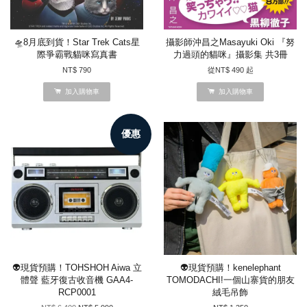
🛸8月底到貨！Star Trek Cats星
攝影師沖昌之Masayuki Oki 『努
際爭霸戰貓咪寫真書
力過頭的貓咪』攝影集 共3冊
NT$ 790
從
NT$ 490
起
加入購物車
加入購物車
優惠
👽現貨預購！TOHSHOH Aiwa 立
👽現貨預購！kenelephant
體聲 藍牙復古收音機 GAA4-
TOMODACHI!一個山寨貨的朋友
RCP0001
絨毛吊飾