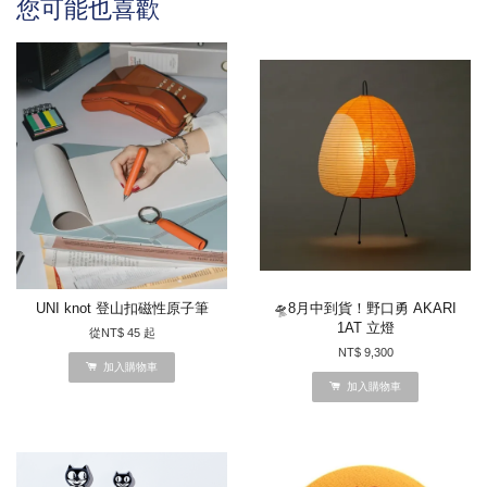
您可能也喜歡
UNI knot 登山扣磁性原子筆
🛸8月中到貨！野口勇 AKARI
1AT 立燈
從
NT$ 45
起
NT$ 9,300
加入購物車
加入購物車