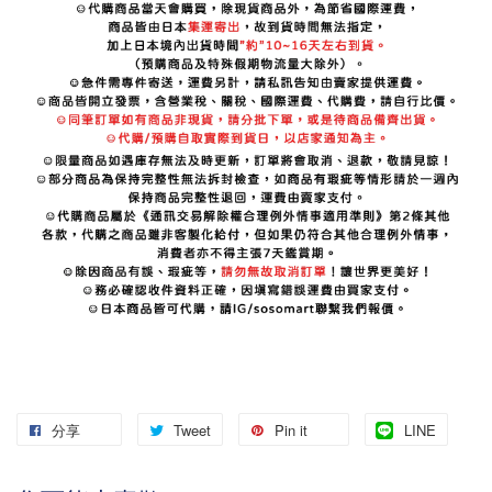
分享
Tweet
Pin it
LINE