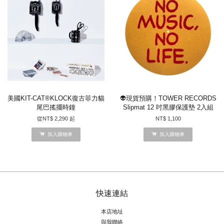
美國KIT-CAT®KLOCK復古菲力貓
👽現貨預購！TOWER RECORDS
尾巴搖擺時鐘
Slipmat 12 吋黑膠保護墊 2入組
從
NT$ 2,290
起
NT$ 1,100
加入購物車
加入購物車
快速連結
本店地址
與我聯絡