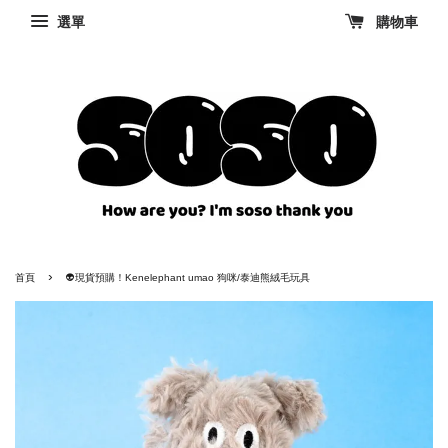
選單
購物車
›
首頁
👽現貨預購！Kenelephant umao 狗咪/泰迪熊絨毛玩具