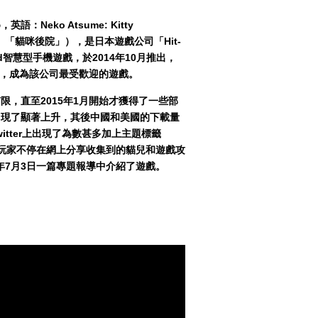
Neko Atsume: Kitty
」、「貓咪後院」），是日本遊戲公司「Hit-
oid智慧型手機遊戲，於2014年10月推出，
，成為該公司最受歡迎的遊戲。
限，直至2015年1月開始才獲得了一些部
出現了顯著上升，其後
中國
和
美國
的下載量
witter上出現了為數甚多加上主題標籤
海外玩家不停在網上分享收集到的
貓
兒和遊戲攻
5年7月3日一篇專題報導中介紹了遊戲。