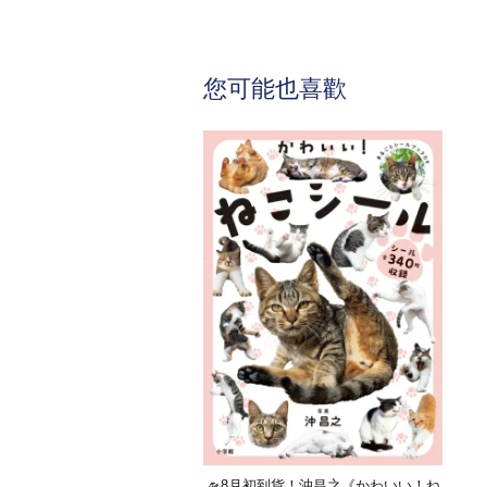
您可能也喜歡
🛸8月初到貨！沖昌之《かわいい！ね