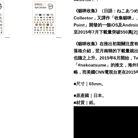
《貓咪收集》（日語：ねこあつめ，英語：
Collector，又譯作「收集貓咪
Point」開發的一個iOS及Andr
至2015年7月下載量突破550萬
[2]
《貓咪收集》在推出初期關注度有
落格介紹，翌月南韓的下載量就
也隨之上升。2015年6月開始，T
「#nekoatsume」的推文，
略，而美國CNN電視台更在201
■
尺寸｜65mm。
■原產國｜日本。
■材質｜紙。