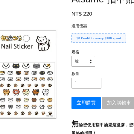
NT$ 220
適用優惠
$8 Credit for every $100 spent
規格
數量
立即購買
加入購物車
無
論您使用指甲油還是凝膠，您都可
風格的指甲！