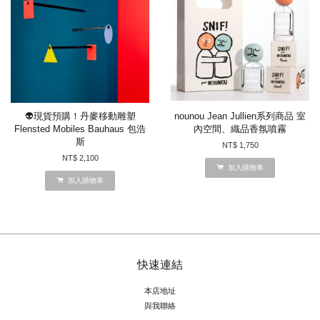
👽現貨預購！丹麥移動雕塑
nounou Jean Jullien系列商品 室
Flensted Mobiles Bauhaus 包浩
內空間、織品香氛噴霧
斯
NT$ 1,750
NT$ 2,100
加入購物車
加入購物車
快速連結
本店地址
與我聯絡