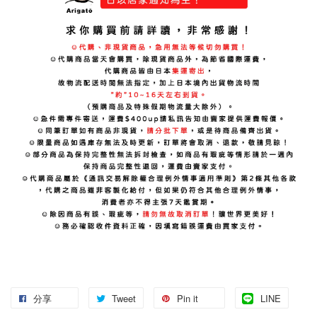
分享
Tweet
Pin it
LINE