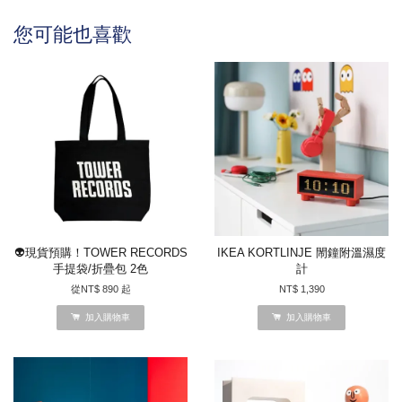
您可能也喜歡
👽現貨預購！TOWER RECORDS
IKEA KORTLINJE 閙鐘附溫濕度
手提袋/折疊包 2色
計
從
NT$ 890
起
NT$ 1,390
加入購物車
加入購物車