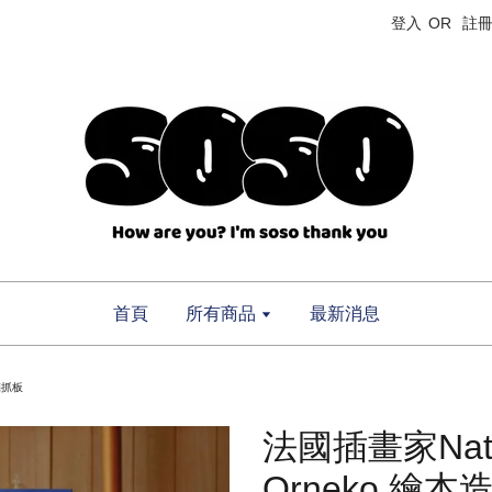
登入
OR
註
首頁
所有商品
最新消息
型貓抓板
法國插畫家Nathal
Orneko 繪