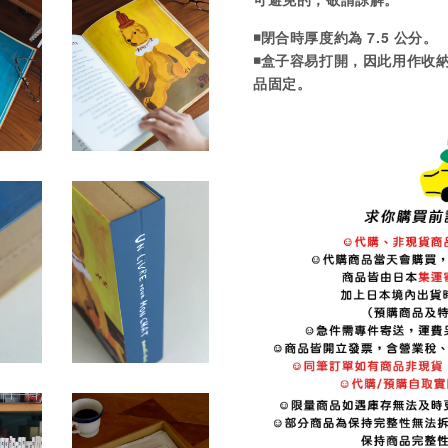
◾️
閉合時厚度約為 7.5 公分。
◾️
盒子容易打開，因此用作收
品固定。