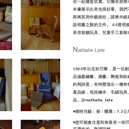
在一起隨意欣賞。它擺在那裡
本書展示出來也很好看。我們
再將其用作貓抓柱，請將外紙
說明書之類的文件。 A4透
來存放貓玩具、兒童手工套裝
N
athalie Lete
1964年出生於巴黎，是一位
品涵蓋繪畫、插畫、陶瓷和紡
約與詩意，有時營造出一種奇
產品線，包括繪本、毛絨玩具
品。
@nathalie_lete
◾️模特兒貓：柴 / 體重：7.3
◾️
您可能會注意到角落有一些
可避免的，敬請諒解。