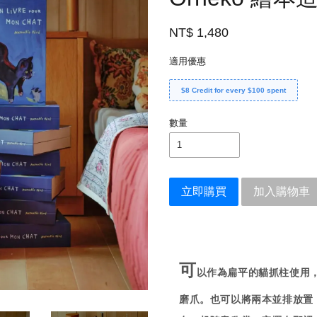
NT$ 1,480
適用優惠
$8 Credit for every $100 spent
數量
立即購買
加入購物車
可
以作為扁平的貓抓柱使用
磨爪。也
可以將兩本並排放置