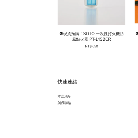
👽現貨預購！SOTO 一次性打火機防
風點火器 PT-14SBCR
NT$ 650
快速連結
本店地址
與我聯絡