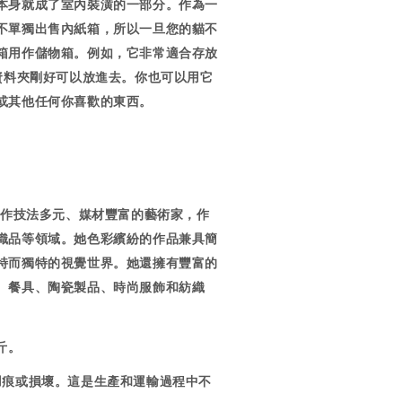
本身就成了室內裝潢的一部分。作為一
不單獨出售內紙箱，所以一旦您的貓不
箱用作儲物箱。例如，它非常適合存放
明資料夾剛好可以放進去。你也可以用它
或其他任何你喜歡的東西。
創作技法多元、媒材豐富的藝術家，作
織品等領域。她色彩繽紛的作品兼具簡
特而獨特的視覺世界。她還擁有豐富的
、餐具、陶瓷製品、時尚服飾和紡織
公斤。
凹痕或損壞。這是生產和運輸過程中不