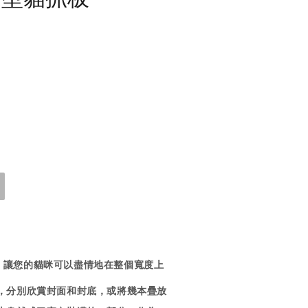
，讓您的貓咪可以盡情地在整個寬度上
，分別欣賞封面和封底，或將幾本疊放