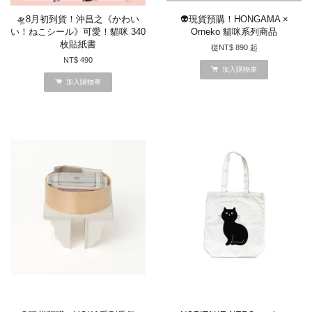
🛸8月初到貨！沖昌之《かわい
👽現貨預購！HONGAMA ×
い！ねこシール》可愛！貓咪 340
Orneko 貓咪系列商品
枚貼紙書
從
NT$ 890
起
NT$ 490
加入購物車
加入購物車