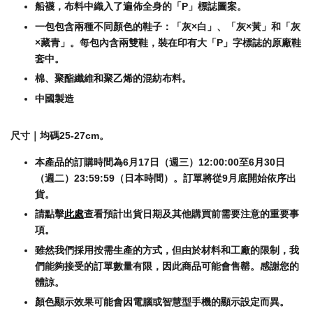
船襪，布料中織入了遍佈全身的「P」標誌圖案。
一包包含兩種不同顏色的鞋子：「灰×白」、「灰×黃」和「灰
×藏青」。每包內含兩雙鞋，裝在印有大「P」字標誌的原廠鞋
套中。
棉、聚酯纖維和聚乙烯的混紡布料。
中國製造
尺寸｜
均碼25-27cm。
本產品的訂購時間為6月17日（週三）12:00:00至6月30日
（週二）23:59:59（日本時間）。訂單將從9月底開始依序出
貨。
請點擊
此處
查看預計出貨日期及其他購買前需要注意的重要事
項。
雖然我們採用按需生產的方式，但由於材料和工廠的限制，我
們能夠接受的訂單數量有限，因此商品可能會售罄。感謝您的
體諒。
顏色顯示效果可能會因電腦或智慧型手機的顯示設定而異。