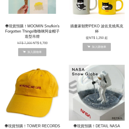
👽現貨預購！MOOMIN Snufkin's
插畫家朝野PEKO 波佐見燒馬克
Forgotten Things嚕嚕咪阿金帽子
杯
造型吊燈
從
NT$ 1,250
起
NT$ 7,300
NT$ 6,700
加入購物車
加入購物車
👽現貨預購！TOWER RECORDS
👽現貨預購！DETAIL NASA