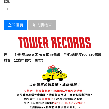
數量
立即購買
加入購物車
尺寸｜主體/寬100 x 高70 x 深45毫米，手柄/總長度100-110毫米
材質｜12盎司棉布（帆布）