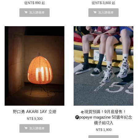
從
NT$ 890
起
從
NT$ 3,800
起
加入購物車
加入購物車
野口勇 AKARI 1AY 立燈
🛸現貨預購！9月底發售！
🅟popeye magazine 50週年紀念
NT$ 9,300
襪子組/2入
加入購物車
NT$ 1,900