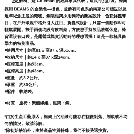
假椅」是 Coleman 的經典家具代表，這次特別訂製。椅面
採用 BEAMS 的企業色—橙色，並飾有同色系的兩家公司標誌以及
週年紀念主題的織嘜。鋼製框架採用獨特的圖案設計，色彩鮮豔奪
目，在戶外環境中格外引人注目。折疊式設計，只需一個動作即可
輕鬆展開。扶手兩側均設有飲料架，方便您手持飲品放鬆休息。
椅
背還設有口袋，是露營或觀賞活動時的理想選擇！這是一款極具衝
擊力的特別產品。
◾️使用尺寸｜約寬81 x 高87 x 深51cm。
◾️收納尺寸｜約14 x 高87 x深14cm。
◾️
座椅寬度｜約53
cm
。
◾️
座椅高度｜約43
cm
。
◾️
重量｜約3.2公斤
。
◾️
承重｜約80公斤
。
◾️
配件｜收納袋。
◾️材質
｜
座椅：聚酯纖維，框架：鋼。
*由於生產工藝原因，框架上的油漆可能存在輕微剝落、划痕或不均
勻的情況。敬請諒解。
*除初始缺陷外，由於產品性質特殊，我們不接受退換貨。