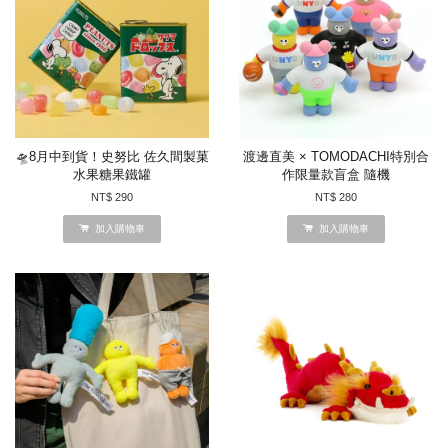
🛸8月中到貨！史努比 佐久間製菓
渡邊直美 × TOMODACHI特別合
水果糖果鐵罐
作限量款盲盒 隨機
NT$ 290
NT$ 280
加入購物車
加入購物車