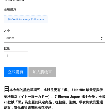
適用優惠
$8 Credit for every $100 spent
大小
數量
立即購買
加入購物車
日
本今年的黑色星期五，比以往更有「戲」！Netflix 破天荒與伊
藤洋華堂（イトーヨーカドー）、7-Eleven Japan 攜手合作，推出
26款以「黑」為主題的限定商品，從披薩、泡麵、零食到飲品通通
都有，讓你邊追劇邊吃出沉浸感。