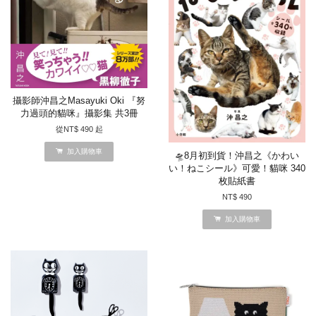
攝影師沖昌之Masayuki Oki 『努
力過頭的貓咪』攝影集 共3冊
從
NT$ 490
起
加入購物車
🛸8月初到貨！沖昌之《かわい
い！ねこシール》可愛！貓咪 340
枚貼紙書
NT$ 490
加入購物車