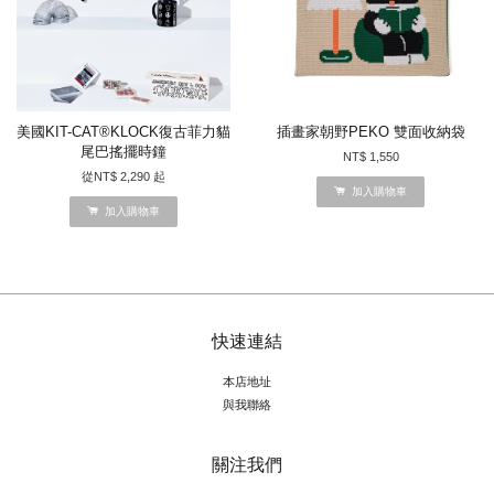
美國KIT-CAT®KLOCK復古菲力貓
插畫家朝野PEKO 雙面收納袋
尾巴搖擺時鐘
NT$ 1,550
從
NT$ 2,290
起
加入購物車
加入購物車
快速連結
本店地址
與我聯絡
關注我們