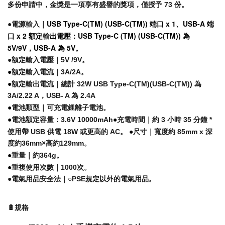
多份申請中，金獎是一項享有盛譽的獎項，僅授予 73 份。
USB Type-C(TM) (USB-C(TM)) 端口 x 1、USB-A 端
●電源輸入｜
口 x 2 額定輸出電壓：USB Type-C (TM) (USB-C(TM)) 為
5V/9V，USB-A 為 5V。
●額定輸入電壓｜5V /9V。
●
額定輸入電流｜3A/2A。
●
額定輸出電流｜總計 32W USB Type-C(TM)(USB-C(TM)) 為
3A/2.22 A，USB- A 為 2.4A
●
電池類型｜可充電鋰離子電池。
●
●
電池額定容量：3.6V 10000mAh
充電時間｜約 3 小時 35 分鐘 *
●
使用帶 USB 供電 18W 或更高的 AC。
尺寸｜寬度約 85mm x 深
度約36mm×高約129mm。
●
重量｜約364g。
●
重複使用次數｜1000次。
●電氣用品安全法｜○PSE規定以外的電氣用品。
🔋規格