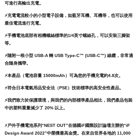
可進行高輸出充電。
⚡️充電電流較小的小型電子設備，如藍牙耳機、耳機等，也可以使用
最佳電流進行充電。
⚡️手機電池底部有相機螺絲標準的1/4英寸螺絲孔，可以安裝三腳架
等。
⚡️隨附一根小型 USB-A 轉 USB Type-C™ (USB-C™) 線纜，非常適
合隨身攜帶。
⚡️本產品（電池容量 15000mAh）可為您的手機充電約4.8次。
⚡️符合日本電氣用品安全法（PSE）技術標準的高安全性產品。
⚡️我們致力於保護環境，與我們的內部標準產品相比，我們產品包裝
中的塑料重量減少了 20% 以上。
⚡️戶外手機電池系列“NEST OUT”在德國iF國際設計論壇主辦的“iF
Design Award 2022”中榮獲最高金獎。在來自世界各地的 11,000