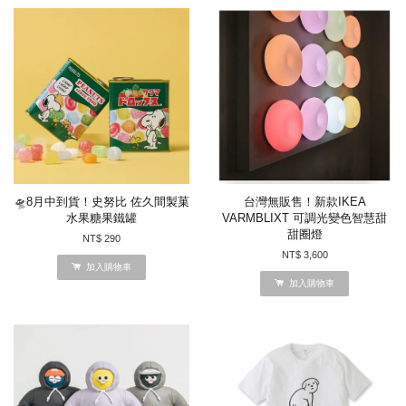
🛸8月中到貨！史努比 佐久間製菓
台灣無販售！新款IKEA
水果糖果鐵罐
VARMBLIXT 可調光變色智慧甜
甜圈燈
NT$ 290
NT$ 3,600
加入購物車
加入購物車