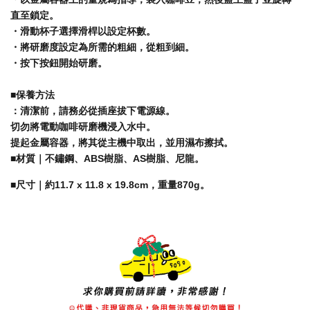
直至鎖定。
・滑動杯子選擇滑桿以設定杯數。
・將研磨度設定為所需的粗細，從粗到細。
・按下按鈕開始研磨。
■保養方法
：清潔前，請務必從插座拔下電源線。
切勿將電動咖啡研磨機浸入水中。
提起金屬容器，將其從主機中取出，並用濕布擦拭。
■材質｜不鏽鋼、ABS樹脂、AS樹脂、尼龍。
■尺寸｜約11.7 x 11.8 x 19.8cm，重量870g。