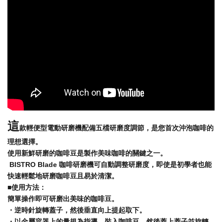
這
款輕便型電動研磨機配備五檔研磨度調節，是您首次沖泡咖啡的
理想選擇。
使用新鮮研磨的咖啡豆是製作美味咖啡的關鍵之一。
BISTRO Blade 咖啡研磨機可自動調整研磨度，即使是初學者也能
快速輕鬆地研磨咖啡豆且易於清潔。
■使用方法：
簡單操作即可研磨出美味的咖啡豆。
・逆時針旋轉蓋子，然後垂直向上提起取下。
・以金屬容器上的量規為指導，裝入咖啡豆，然後蓋上蓋子並旋轉