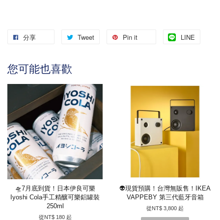
分享
Tweet
Pin it
LINE
您可能也喜歡
🛸7月底到貨！日本伊良可樂
👽現貨預購！台灣無販售！IKEA
Iyoshi Cola手工精釀可樂鋁罐裝
VAPPEBY 第三代藍牙音箱
250ml
從
NT$ 3,800
起
從
NT$ 180
起