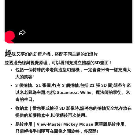
趣
味又夢幻的幻燈片機，搭配不同主題的幻燈片
並透過光線與視覺原理，可以看到充滿立體感的3D畫面！
包括一個特殊的米老鼠造型幻燈機，一定會像米奇一樣充滿大
大的笑容!
3 個捲軸、21 張圖片(有 3 個捲軸,包括 21 張 3D 圖)這些年來
以米老鼠為主題,包括:Steamboat Willie、魔法師的學徒、米
奇的生日。
收納盒｜當您完成檢視 3D 影像時,請將您的捲軸安全地存放在
提供的塑膠捲盒中,以便稍後再次使用。
易於使用｜View-Master Mickey Mouse 豪華版易於使用。
只需輕拂手指即可在圖像之間旋轉，多麼酷!