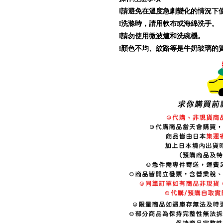
❕請避免在溫度急劇變化的情況下
❕洗滌時，請用軟布或海綿洗手。
❕請勿使用微波爐和洗碗機。
❕顏色不均、紋路等是牛奶玻璃的