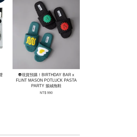
聲
👽現貨預購！BIRTHDAY BAR x
FLINT MASON POTLUCK PASTA
PARTY 簇絨拖鞋
NT$ 990