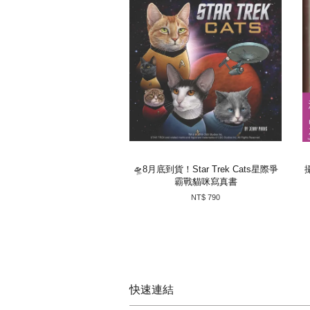
🛸8月底到貨！Star Trek Cats星際爭
霸戰貓咪寫真書
NT$ 790
快速連結