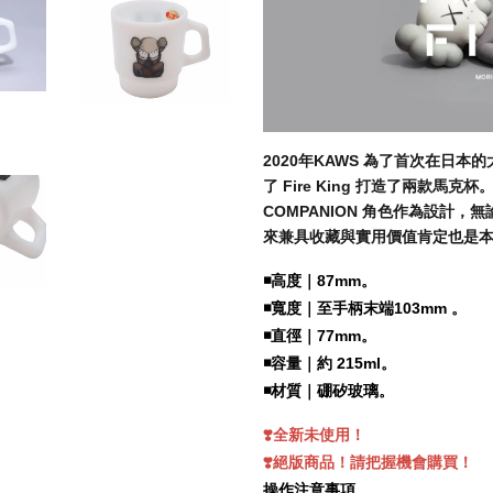
2020年KAWS 為了首次在日本的大
了 Fire King 打造了兩款馬
COMPANION 角色作為設計
來兼具收藏與實用價值肯定也是
◾️
高度｜87mm。
◾️
寬度｜至手柄末端103mm 。
◾️
直徑｜77mm。
◾️
容量｜約 215ml。
◾️
材質｜硼矽玻璃。
❣️全新未使用！
❣️絕版商品！請把握機會購買！
操作注意事項