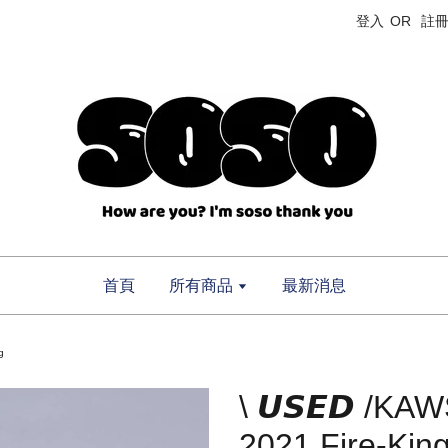
登入
OR
註
首頁
所有商品
最新消息
g
\ 𝙐𝙎𝙀𝘿 /K
2021 Fire-Kin