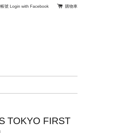
冊帳號
Login with Facebook
購物車
AWS TOKYO FIRST
g