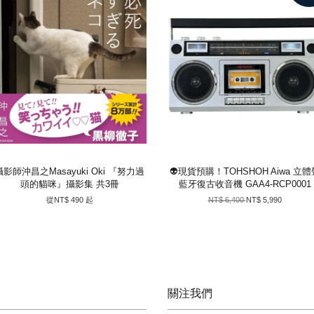
攝影師沖昌之Masayuki Oki 『努力過
👽現貨預購！TOHSHOH Aiwa 立體
頭的貓咪』攝影集 共3冊
藍牙復古收音機 GAA4-RCP0001
從
NT$ 490
起
NT$ 6,400
NT$ 5,990
關注我們