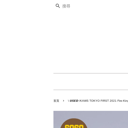
搜尋
›
首頁
\ 𝙐𝙎𝙀𝘿 /KAWS TOKYO FIRST 2021 Fire-Kin