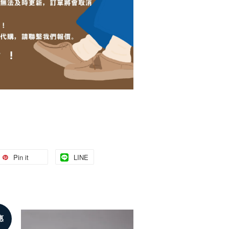
Pin it
LINE
惠