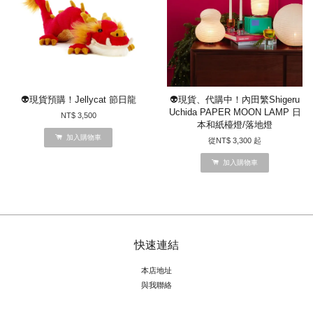
👽現貨預購！Jellycat 節日龍
👽現貨、代購中！內田繁Shigeru
Uchida PAPER MOON LAMP 日
NT$ 3,500
本和紙檯燈/落地燈
加入購物車
從
NT$ 3,300
起
加入購物車
快速連結
本店地址
與我聯絡