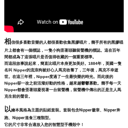
相
信很多喜歡音樂的人都很喜歡收集黑膠唱片，幾乎所有的黑膠唱
片上都會有一個標誌，一隻小狗歪著頭聽留聲機的標誌。這在百年
間都成為了這張唱片是否值得收藏的一個重要標準。
而這段故事說起來，簡直比唱片本身更加美好。1884年，英國一隻
名叫 Nipper的流浪狗被好心人馬克收養了，三年後，馬克不幸逝
世。在這三年裡，Nipper度過了一生最快樂的時光。而此後的
Nipper卻一改之前活潑好動的性格，越來越鬱鬱寡歡。幾乎每一天
Nipper都會歪著頭凝視著一台留聲機，留聲機中傳出的正是主人馬
克生前的聲音。
以
繪本風格為主題的貼紙套裝。套裝包含Nipper徽章、Nipper奔
跑、Nipper進食三種類型。
它的尺寸非常合適放入您的智慧型手機殼中！