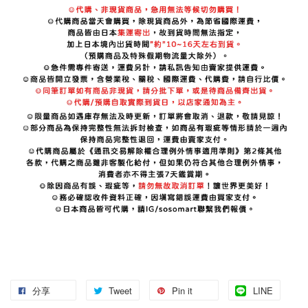
分享
Tweet
Pin it
LINE