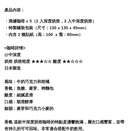
產品內容：
・滴濾咖啡 x 5（2 入深度烘焙，3 入中深度烘焙）
・特製罐裝包裝（尺寸：130 x 130 x 45mm）
・內含 2 種貼紙（高：100 x 寬：80mm）
<咖啡詳情>
@中深度
烘焙 烘焙程度 ★★★☆☆ 酸度 ★★☆☆☆
日本製造
風味：牛奶巧克力和柑橘
香氣：焦糖、麥芽、烤麵包
酸度：細膩柔滑
口感：順滑醇厚
餘韻：麥芽和巧克力小麥的
香氣 這款中深度烘焙咖啡的特點是濃鬱飽滿，層次口感豐富，並帶
有持久的可可回味。非常適合搭配牛奶飲用。