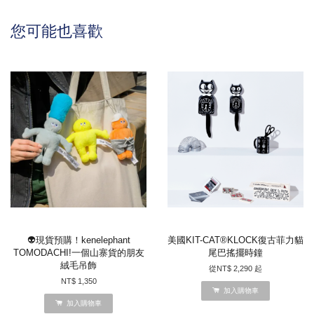
您可能也喜歡
👽現貨預購！kenelephant
美國KIT-CAT®KLOCK復古菲力貓
TOMODACHI!一個山寨貨的朋友
尾巴搖擺時鐘
絨毛吊飾
從
NT$ 2,290
起
NT$ 1,350
加入購物車
加入購物車