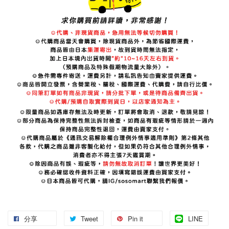
分享
Tweet
Pin it
LINE