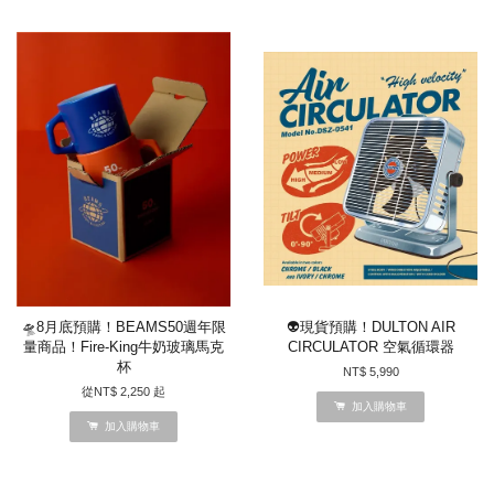
🛸8月底預購！BEAMS50週年限
👽現貨預購！DULTON AIR
量商品！Fire-King牛奶玻璃馬克
CIRCULATOR 空氣循環器
杯
NT$ 5,990
從
NT$ 2,250
起
加入購物車
加入購物車