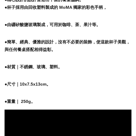
●杯子採用由回收塑料製成的 MoMA 獨家的彩色手柄，
●由硼矽酸鹽玻璃製成，可用於咖啡、茶、果汁等。
●簡單、經典、優雅的設計，沒有不必要的裝飾，使這款杯子美觀，
與任何餐桌搭配相得益彰。
●材質｜不銹鋼、玻璃、塑料。
●尺寸｜10x7.5x13cm。
●重量｜ 250g。