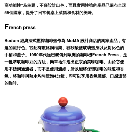
高功能性”為主題，不僅設計出色，而且實用性強的產品已遍布全球
55個國家，提升了日常餐桌上菜餚和食材的美味。
F
rench press
Bodum 經典法式壓榨咖啡壺作為 MoMA 設計商店的獨家產品，有
趣的流行色。它配有鍍鉻鋼框架、硼矽酸鹽玻璃壺身以及對比色的
手柄和蓋子。
1950年代從巴黎傳到歐洲的咖啡機French Press，是
一種萃取咖啡豆的方法，簡單地沖泡出正宗的美味咖啡。由於它使
用不銹鋼過濾器，而不是使用濾紙，所以能將保留咖啡的味道和香
氣，將咖啡與熱水均勻浸泡4分鐘，即可以享用香氣濃郁、口感濃郁
的咖啡。