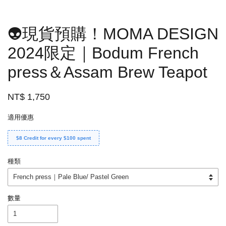
👽現貨預購！MOMA DESIGN
2024限定｜Bodum French
press＆Assam Brew Teapot
NT$ 1,750
適用優惠
$8 Credit for every $100 spent
種類
數量