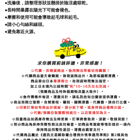
●洗滌後，請整理形狀並懸掛於陰涼處晾乾。
●長時間暴露在陽光下可能會褪色。
●摩擦和使用可能會導致起毛球和起毛。
●請小心勾絲和線頭。
●避免靠近火源。