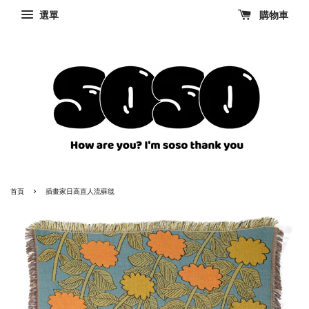
選單
購物車
›
首頁
插畫家日高直人流蘇毯