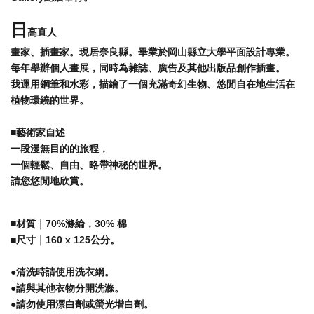
日
高直人
畫家、插畫家。現居奈良縣。畢業於岡山縣立大學平面設計專業。
每年舉辦個人畫展，同時為雜誌、廣告及其他出版品創作插畫。
我運用鋼筆和水彩，描繪了一個充滿奇幻生物、悠閒自在地生活在
植物環繞的世界。
■藝術家自述
一段漫無目的的旅程，
一個輕鬆、自由、略帶神秘的世界。
請您悠閒地欣賞。
■材質｜
70%滌綸，30% 棉
■
尺寸｜160 x 125公分。
●清洗時請使用洗衣網。
●請與其他衣物分開洗滌。
●請勿使用漂白劑或螢光增白劑。