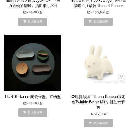
攝影師沖昌之Masayuki Oki 『努
👽現貨預購！Volkswagen 迷你黑
力過頭的貓咪』攝影集 共3冊
膠唱片播放器 Record Runner
從
NT$ 490
起
從
NT$ 2,900
起
加入購物車
加入購物車
HUNT9 Hanne 陶瓷香盤、置物盤
👽現貨預購！Bruna Bonbon限定
色Twinkle Beige Miffy 跳跳米菲
從
NT$ 590
起
兔
加入購物車
NT$ 2,990
加入購物車