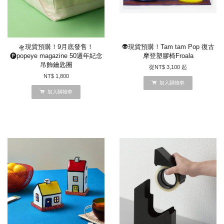
🛸現貨預購！9月底發售！
👽現貨預購！Tam tam Pop 復古
🅟popeye magazine 50週年紀念
摩登塑膠椅Froala
吊飾鑰匙圈
從
NT$ 3,100
起
NT$ 1,800
加入購物車
加入購物車