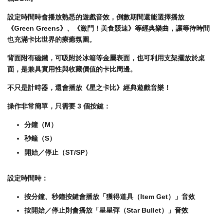
設定時間時會播放熟悉的遊戲音效，倒數期間還能選擇播放
《Green Greens》、《激鬥！美食競速》等經典樂曲，讓等待時間
也充滿卡比世界的療癒氛圍。
背面附有磁鐵，可吸附於冰箱等金屬表面，也可利用支架擺放於桌
面，是兼具實用性與收藏價值的卡比周邊。
不只是計時器，還會播放《星之卡比》經典遊戲音樂！
操作非常簡單，只需要 3 個按鍵：
分鐘（M）
秒鐘（S）
開始／停止（ST/SP）
設定時間時：
按分鐘、秒鐘按鍵會播放「獲得道具（Item Get）」音效
按開始／停止則會播放「星星彈（Star Bullet）」音效