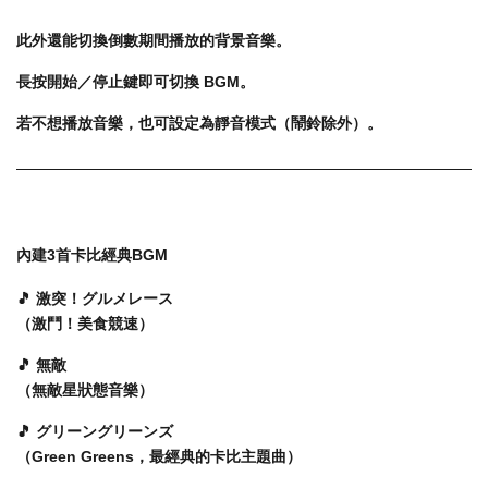
此外還能切換倒數期間播放的背景音樂。
長按開始／停止鍵即可切換 BGM。
若不想播放音樂，也可設定為靜音模式（鬧鈴除外）。
內建3首卡比經典BGM
🎵 激突！グルメレース
（激鬥！美食競速）
🎵 無敵
（無敵星狀態音樂）
🎵 グリーングリーンズ
（Green Greens，最經典的卡比主題曲）