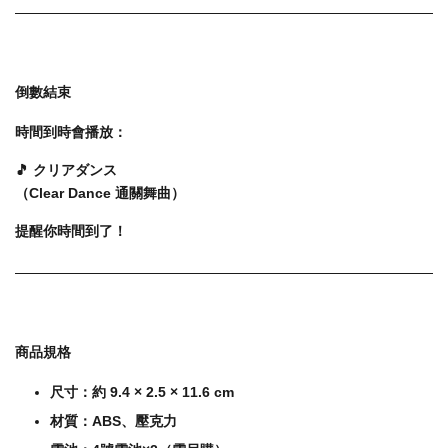
倒數結束
時間到時會播放：
🎵 クリアダンス
（Clear Dance 通關舞曲）
提醒你時間到了！
商品規格
尺寸：約 9.4 × 2.5 × 11.6 cm
材質：ABS、壓克力