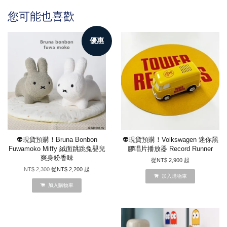
您可能也喜歡
優惠
👽現貨預購！Bruna Bonbon
👽現貨預購！Volkswagen 迷你黑
Fuwamoko Miffy 絨面跳跳兔嬰兒
膠唱片播放器 Record Runner
爽身粉香味
從
NT$ 2,900
起
NT$ 2,300
從
NT$ 2,200
起
加入購物車
加入購物車