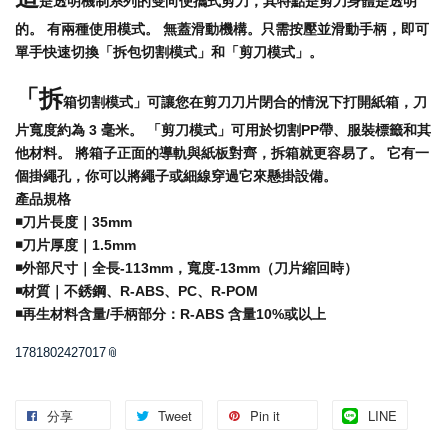
是透明機制系列的雙向便攜式剪刀，其特點是剪刀身體是透明
的。
有兩種使用模式。 無蓋滑動機構。只需按壓並滑動手柄，即可
單手快速切換「拆包切割模式」和「剪刀模式」。
「拆
箱切割模式」可讓您在剪刀刀片閉合的情況下打開紙箱，刀
片寬度約為 3 毫米。 「剪刀模式」可用於切割PP帶、服裝標籤和其
他材料。 將箱子正面的導軌與紙板對齊，拆箱就更容易了。 它有一
個掛繩孔，你可以將繩子或細線穿過它來懸掛設備。
產品規格
◾️
刀片長度｜35mm
◾️
刀片厚度｜1.5mm
◾️
外部尺寸｜全長-113mm，寬度-13mm（刀片縮回時）
◾️
材質｜不銹鋼、R-ABS、PC、R-POM
◾️再生材料含量/手柄部分：R-ABS 含量10%或以上
1781802427017
分享
Tweet
Pin it
LINE