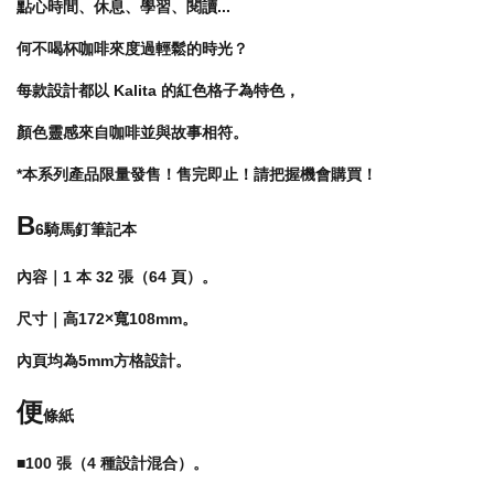
點心時間、休息、學習、閱讀...
何不喝杯咖啡來度過輕鬆的時光？
每款設計都以 Kalita 的紅色格子為特色，
顏色靈感來自咖啡並與故事相符。
*本系列產品限量發售！售完即止！請把握機會購買！
B
6騎馬釘筆記本
內容｜1 本 32 張（64 頁）。
尺寸｜高172×寬108mm。
內頁均為5mm方格設計
。
便
條紙
■100 張（4 種設計混合）
。