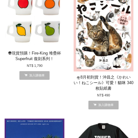
👽現貨預購！Fire-King 堆疊杯
Superfruit 復刻系列！
NT$ 1,790
加入購物車
🛸8月初到貨！沖昌之《かわい
い！ねこシール》可愛！貓咪 340
枚貼紙書
NT$ 490
加入購物車