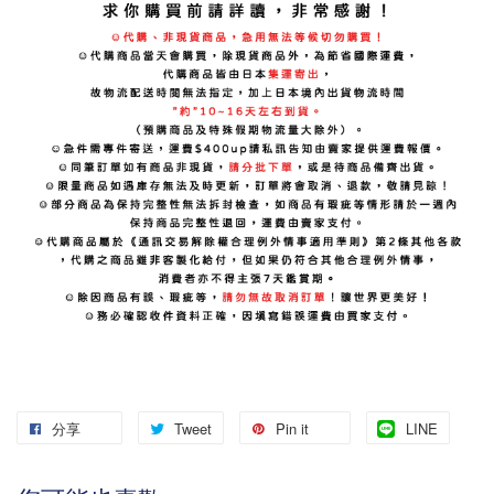
分享
Tweet
Pin it
LINE