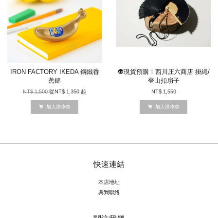
IRON FACTORY IKEDA 鋼鐵香
👽現貨預購！西川庄六商店 掛繩/
蕉鎚
登山扣扇子
NT$ 1,500
從
NT$ 1,350
起
NT$ 1,550
加入購物車
加入購物車
快速連結
本店地址
與我聯絡