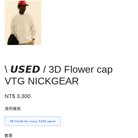
\ 𝙐𝙎𝙀𝘿 / 3D Flower cap
VTG NICKGEAR
NT$ 3,300
適用優惠
$8 Credit for every $100 spent
數量