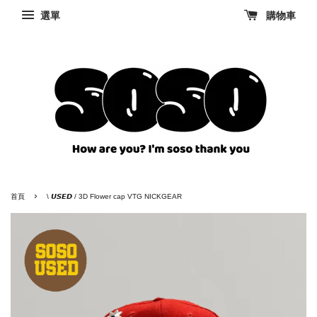
選單
購物車
›
首頁
\ 𝙐𝙎𝙀𝘿 / 3D Flower cap VTG NICKGEAR