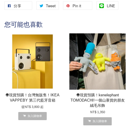
分享
Tweet
Pin it
LINE
您可能也喜歡
👽現貨預購！台灣無販售！IKEA
👽現貨預購！kenelephant
VAPPEBY 第三代藍牙音箱
TOMODACHI!一個山寨貨的朋友
絨毛吊飾
從
NT$ 3,800
起
NT$ 1,350
加入購物車
加入購物車