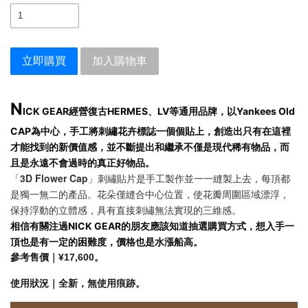
立即購買
加入購物車
N
ICK GEAR經營復古HERMES、LV等通用品牌，以Yankees Old
CAP為中心，手工將刺繡花卉標誌一個個貼上，創造出只有在這裡
才能找到的新價值感，並不斷提出和繼承不僅是現代稀有物品，而
且是永遠不會過時的真正好物品。
「3D Flower Cap」刺繡貼片是手工製作並一一縫製上去，每頂都
是獨一無二的產品。花朵僅縫合中心位置，使花瓣周圍區域漂浮，
保持浮動的立體感，具有直接刺繡無法實現的三維感。
相信有關注過NICK GEAR的朋友應該知道抽選購買方式，想入手一
頂也是有一定的困難度，價格也是水漲船高。
參考售價｜
¥17,600。
使用狀況｜全新，無使用痕跡。