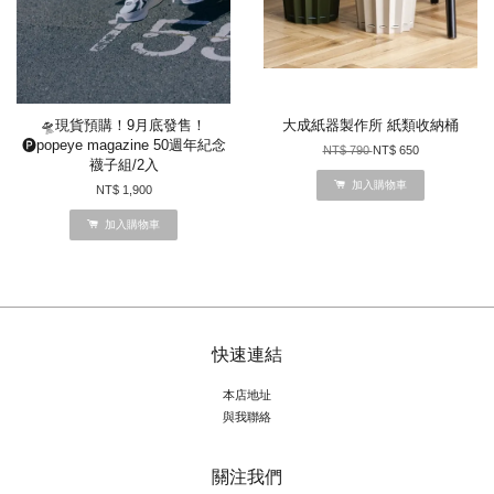
🛸現貨預購！9月底發售！
大成紙器製作所 紙類收納桶
🅟popeye magazine 50週年紀念
NT$ 790
NT$ 650
襪子組/2入
加入購物車
NT$ 1,900
加入購物車
快速連結
本店地址
與我聯絡
關注我們