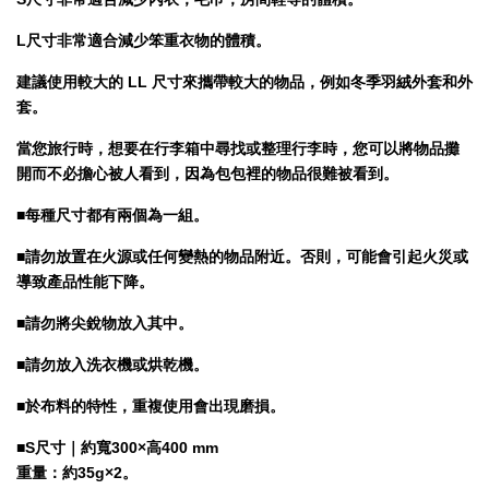
L尺寸非常適合減少笨重衣物的體積。
建議使用較大的 LL 尺寸來攜帶較大的物品，例如冬季羽絨外套和外
套。
當您旅行時，想要在行李箱中尋找或整理行李時，您可以將物品攤
開而不必擔心被人看到，因為包包裡的物品很難被看到。
■
每種尺寸都有兩個為一組。
■
請勿放置在火源或任何變熱的物品附近。否則，可能會引起火災或
導致產品性能下降。
■
請勿將尖銳物放入其中。
■
請勿放入洗衣機或烘乾機。
■
於布料的特性，重複使用會出現磨損。
■
S尺寸｜約寬300×高400 mm
重量：約35g×2
。