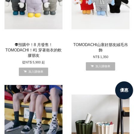
👽預購中！8 月發售！
TOMODACHI山寨好朋友絨毛吊
TOMODACHI！#1 穿著衛衣的軟
飾
膠朋友
NT$ 1,350
從
NT$ 5,900
起
加入購物車
加入購物車
優惠